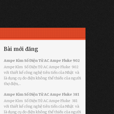
Bài mới đăng
Ampe Kìm Số Điện Tử AC Ampe Fluke 902
Ampe Kìm Số Điện Tử AC Ampe Fluke 902
với thiết kế công nghệ tiên tiến của Nhật và
là dụng cụ đo điện không thể thiếu của người
thợ điện,...
Ampe Kìm Số Điện Tử AC Ampe Fluke 381
Ampe Kìm Số Điện Tử AC Ampe Fluke 381
với thiết kế công nghệ tiên tiến của Nhật và
là dụng cụ đo điện không thể thiếu của người