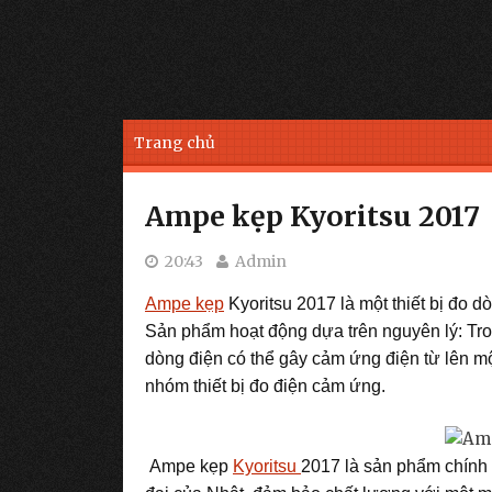
Skip to content
Trang chủ
Ampe kẹp Kyoritsu 2017
20:43
Admin
Ampe kẹp
Kyoritsu 2017
là một thiết bị đo 
Sản phẩm hoạt động dựa trên nguyên lý: Tron
dòng điện có thể gây cảm ứng điện từ lên m
nhóm thiết bị đo điện cảm ứng.
Ampe kẹp
Kyoritsu
2017
là sản phẩm chính 