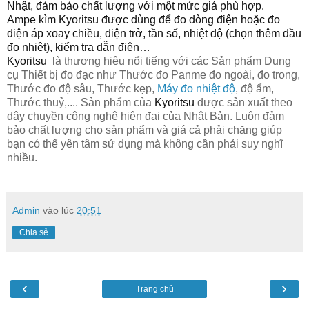
Nhật, đảm bảo chất lượng với một mức giá phù hợp.
Ampe kìm Kyoritsu
được dùng để đo dòng điện hoặc đo
điện áp xoay chiều, điện trở, tần số, nhiệt độ (chọn thêm đầu
đo nhiệt), kiểm tra dẫn điện…
Kyoritsu
là thương hiệu nổi tiếng với các Sản phẩm Dụng
cụ Thiết bị đo đạc như Thước đo Panme đo ngoài, đo trong,
Thước đo độ sâu, Thước kẹp,
Máy đo nhiệt độ
, độ ẩm,
Thước thuỷ,.... Sản phẩm của
Kyoritsu
được sản xuất theo
dây chuyền công nghệ hiện đại của Nhật Bản. Luôn đảm
bảo chất lượng cho sản phẩm và giá cả phải chăng giúp
bạn có thể yên tâm sử dụng mà không cần phải suy nghĩ
nhiều.
Admin
vào lúc
20:51
Chia sẻ
‹
›
Trang chủ